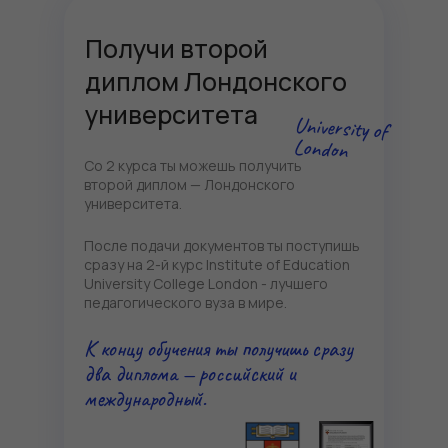
Получи второй
диплом Лондонского
университета
University of
London
Со 2 курса ты можешь получить
второй диплом — Лондонского
университета.
После подачи документов ты поступишь
сразу на 2-й курс Institute of Education
University College London - лучшего
педагогического вуза в мире.
К концу обучения ты получишь сразу
два диплома — российский и
международный.