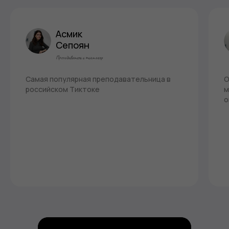
Асмик
Сепоян
Преподаватель и тиктокер
Самая популярная преподавательница в
О
российском Тиктоке
м
о