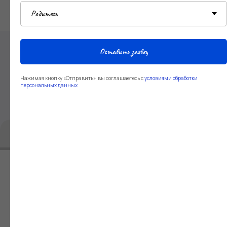
Минимальный проходной балл — 41.
Оставить заявку
Пройдите
Нажимая кнопку «Отправить», вы соглашаетесь с
условиями обработки
персональных данных
простой опрос
Пройдите простой опрос
1/3
В каком году вы планируете
поступать?
В этом
В следующем